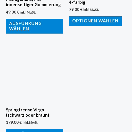
können
könn
4-farbig
innenseitiger Gummierung
auf
auf
79,00
€
inkl. MwSt.
49,00
€
inkl. MwSt.
der
der
OPTIONEN WÄHLEN
AUSFÜHRUNG
Produktseite
Produ
WÄHLEN
gewählt
gewä
werden
werd
Dieses
Produkt
weist
mehrere
Varianten
auf.
Die
Optionen
Springtrense Virgo
können
(schwarz oder braun)
auf
179,00
€
inkl. MwSt.
der