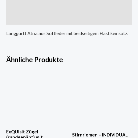
Zusätzliche Informationen
Produktsicherheit
Langgurtt Atria aus Softleder mit beidseitigem Elastikeinsatz.
Ähnliche Produkte
Dieses
Dies
Produkt
Prod
weist
weist
mehrere
mehr
Varianten
Varia
auf.
auf.
Die
Die
Optionen
Opti
ExQUIsit Zügel
Stirnriemen – INDIVIDUAL
(rundgenäht) mit