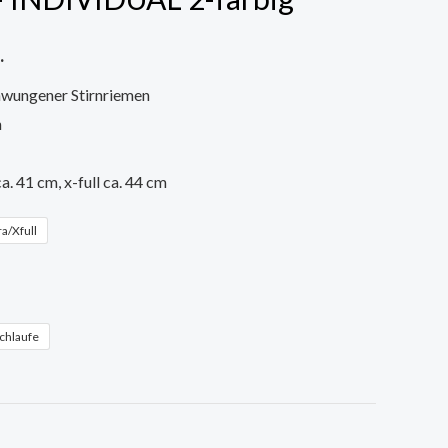
.
chwungener Stirnriemen
n
ca. 41 cm, x-full ca. 44 cm
a/Xfull
chlaufe