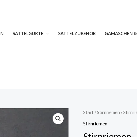
EN
SATTELGURTE
SATTELZUBEHÖR
GAMASCHEN &
Stirnriemen
Start
/
Stirnriemen
/ Stirnr
-
Stirnriemen
INDIVIDUAL
Stirnriemen 