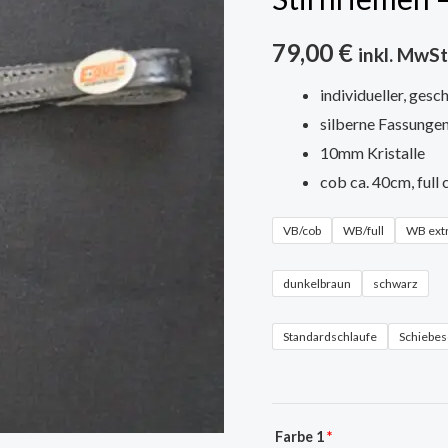
2-
farbig
79,00
€
inkl. MwSt
Menge
individueller, ges
silberne Fassunge
10mm Kristalle
cob ca. 40cm, full 
VB/cob
WB/full
WB extr
dunkelbraun
schwarz
Standardschlaufe
Schiebes
Farbe 1
*