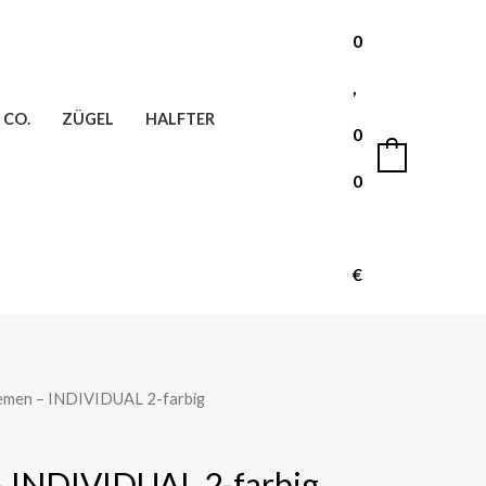
0
,
 CO.
ZÜGEL
HALFTER
0
0
0
€
iemen – INDIVIDUAL 2-farbig
– INDIVIDUAL 2-farbig