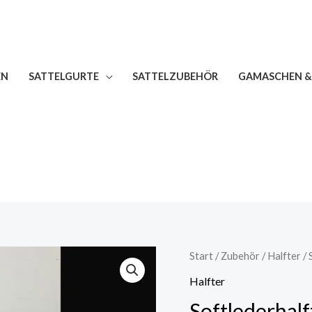
EN
SATTELGURTE
SATTELZUBEHÖR
GAMASCHEN &
Softlederhalfter
Start
/
Zubehör
/
Halfter
/ 
„Bicolor
Halfter
I“
Softlederhalft