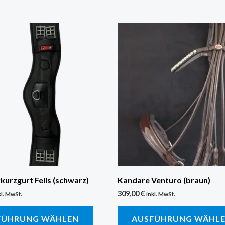
Dieses
Produkt
weist
mehrere
Varianten
auf.
Die
Optionen
können
auf
der
kurzgurt Felis (schwarz)
Kandare Venturo (braun)
Produktseite
309,00
€
kl. MwSt.
inkl. MwSt.
gewählt
FÜHRUNG WÄHLEN
AUSFÜHRUNG WÄHL
werden