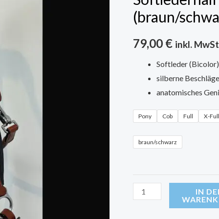
(braun/schwarz)
(braun/schwa
Menge
79,00
€
inkl. MwSt
Softleder (Bicolor)
silberne Beschläg
anatomisches Gen
Pony
Cob
Full
X-Ful
braun/schwarz
IN D
WARENK