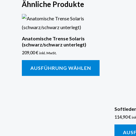
Ähnliche Produkte
Dieses
Produkt
weist
Anatomische Trense Solaris
(schwarz/schwarz unterlegt)
mehrere
209,00
€
Varianten
inkl. MwSt.
auf.
AUSFÜHRUNG WÄHLEN
Die
Optionen
können
auf
der
Softleder
Produktseite
114,90
€
in
gewählt
AUS
werden