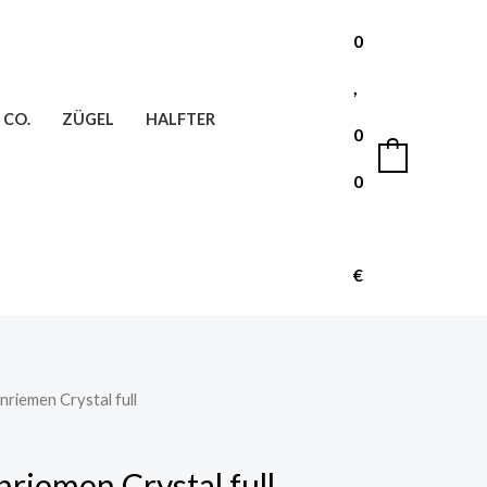
0
,
 CO.
ZÜGEL
HALFTER
0
0
0
€
nriemen Crystal full
nriemen Crystal full