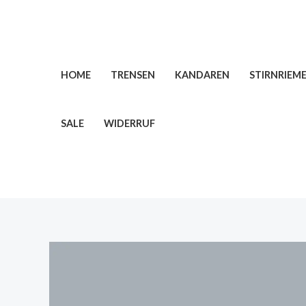
Zum
Inhalt
springen
HOME
TRENSEN
KANDAREN
STIRNRIEM
SALE
WIDERRUF