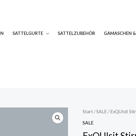
EN
SATTELGURTE
SATTELZUBEHÖR
GAMASCHEN &
Start
/
SALE
/ ExQUIsit Stir
SALE
ExQUIsit Stir