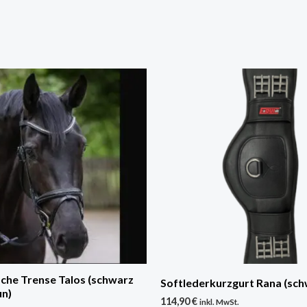
Dieses
Produkt
weist
mehrere
Varianten
auf.
Die
Optionen
können
auf
der
che Trense Talos (schwarz
Softlederkurzgurt Rana (sch
un)
Produktseite
114,90
€
inkl. MwSt.