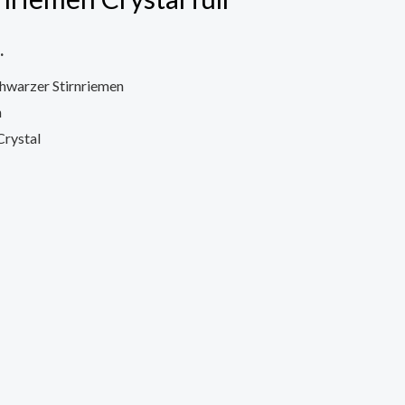
.
hwarzer Stirnriemen
n
Crystal