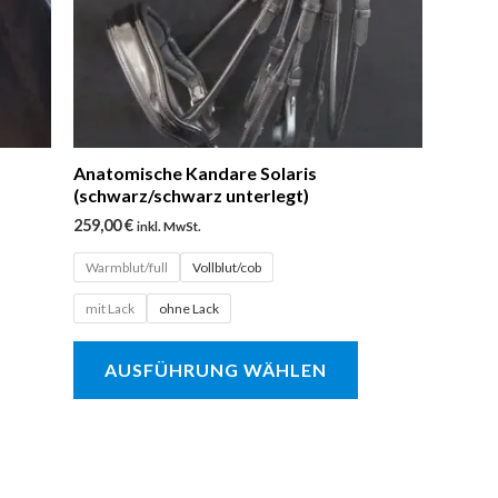
ie
Die
ptionen
Optionen
önnen
können
uf
auf
er
der
roduktseite
Produktseite
Anatomische Kandare Solaris
(schwarz/schwarz unterlegt)
ewählt
gewählt
259,00
€
inkl. MwSt.
erden
werden
Warmblut/full
Vollblut/cob
mit Lack
ohne Lack
AUSFÜHRUNG WÄHLEN