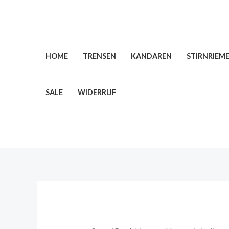
Zum
Inhalt
springen
HOME
TRENSEN
KANDAREN
STIRNRIEM
SALE
WIDERRUF