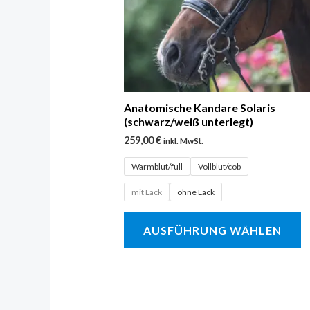
D
O
k
a
d
P
Anatomische Kandare Solaris
(schwarz/weiß unterlegt)
g
259,00
€
inkl. MwSt.
w
Warmblut/full
Vollblut/cob
mit Lack
ohne Lack
AUSFÜHRUNG WÄHLEN