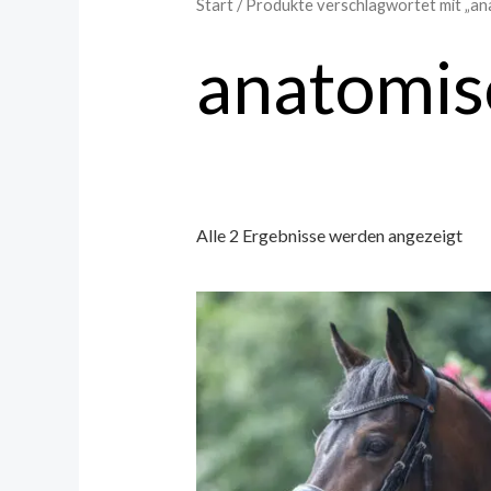
Start
/ Produkte verschlagwortet mit „a
anatomis
Alle 2 Ergebnisse werden angezeigt
D
P
w
m
V
au