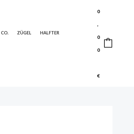
0
,
 CO.
ZÜGEL
HALFTER
0
0
0
€