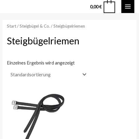
Zum
MAI
0
0,00
€
Inhalt
ME
springen
Start
/
Steigbügel & Co.
/ Steigbügelriemen
Steigbügelriemen
Einzelnes Ergebnis wird angezeigt
Dieses
Produkt
weist
mehrere
Varianten
auf.