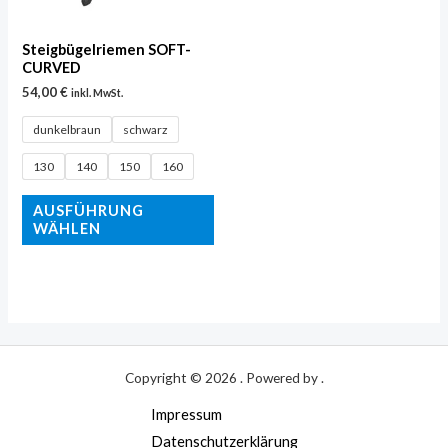
Die
Optionen
Steigbügelriemen SOFT-
können
CURVED
54,00
€
auf
inkl. MwSt.
der
dunkelbraun
schwarz
Produktseite
130
140
150
160
gewählt
werden
AUSFÜHRUNG
WÄHLEN
Copyright © 2026 . Powered by .
Impressum
Datenschutzerklärung